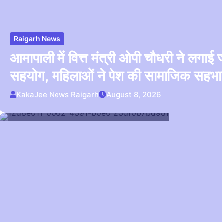
Raigarh News
आमापाली में वित्त मंत्री ओपी चौधरी ने लगाई 
सहयोग, महिलाओं ने पेश की सामाजिक सहभा
KakaJee News Raigarh
August 8, 2026