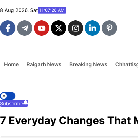
8 Aug 2026, Sat
11:07:27 AM
Home
Raigarh News
Breaking News
Chhattis
Subscribe
7 Everyday Changes That 