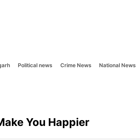
garh
Political news
Crime News
National News
Make You Happier