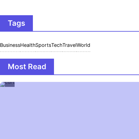
Tags
Business
Health
Sports
Tech
Travel
World
Most Read